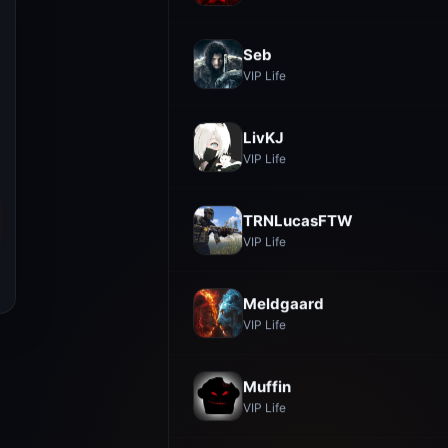
Seb
VIP Life
LivKJ
VIP Life
TRNLucasFTW
VIP Life
Meldgaard
VIP Life
Muffin
VIP Life